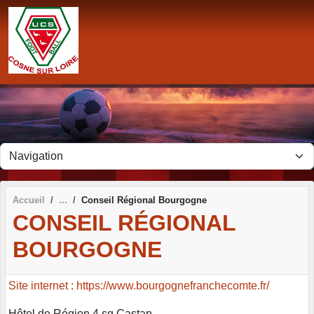
Panneau de gestion des cookies
Accueil
Conseil Régional Bourgogne
CONSEIL RÉGIONAL
BOURGOGNE
Site internet : https://www.bourgognefranchecomte.fr/
Hôtel de Région 4 sq Castan