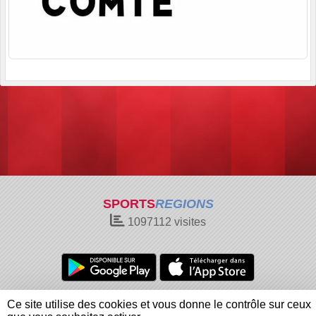
SPORTS
REGIONS
1097112
visites
Charte cookies
Gestion des cookies
Ce site utilise des cookies et vous donne le contrôle sur ceux
Informations légales
Signaler un contenu inapproprié