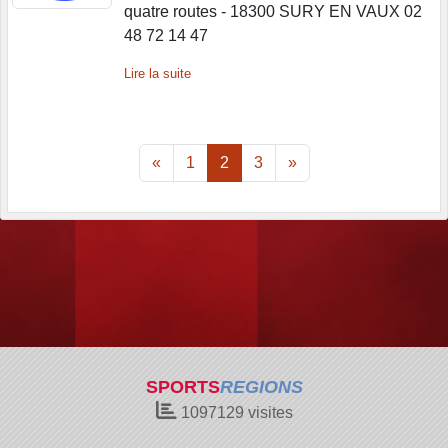
quatre routes - 18300 SURY EN VAUX 02
48 72 14 47
Lire la suite
«
1
2
3
»
SPORTS
REGIONS
1097129
visites