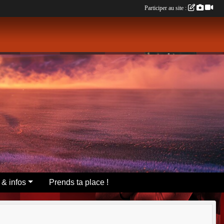
Participer au site :
 & infos
Prends ta place !