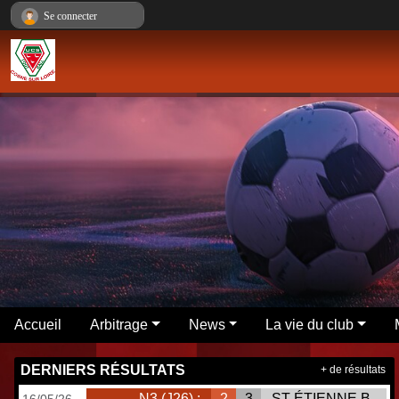
Panneau de gestion des cookies
Se connecter
Accueil
Arbitrage
News
La vie du club
DERNIERS RÉSULTATS
+ de résultats
N3 (J26) :
2
3
ST ÉTIENNE B
16/05/26