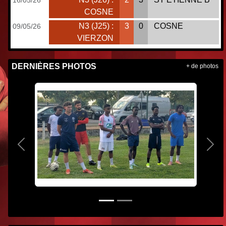
COSNE
N3 (J25) :
3
0
COSNE
09/05/26
VIERZON
DERNIÈRES PHOTOS
+ de photos
Précedent
Suiv