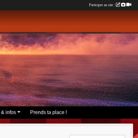
Participer au site :
 & infos
Prends ta place !