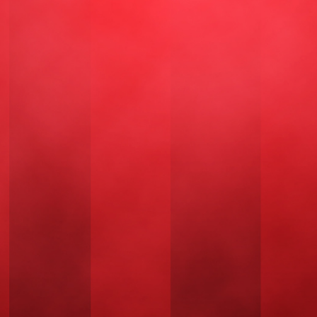
ant
RES