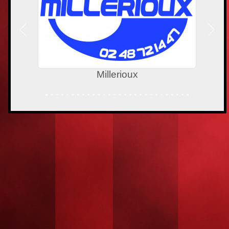
Précedent
Suiv
GAUBIER POMPES FUNEB