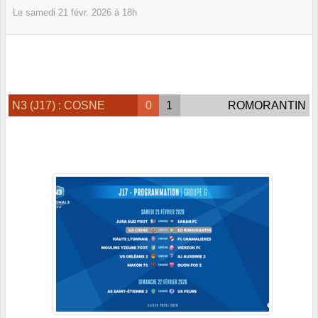
Le
samedi
21
févr.
2026
à 18h
N3 (J17) : COSNE
0
1
ROMORANTIN