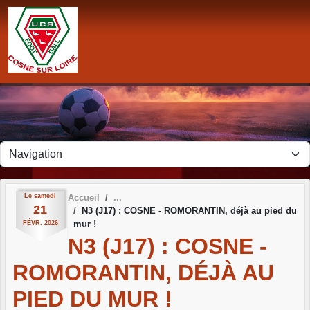
Panneau de gestion des cookies
Le
samedi
Accueil
21
N3 (J17) : COSNE - ROMORANTIN, déjà au pied du
mur !
FÉVR.
2026
N3 (J17) : COSNE -
ROMORANTIN, DÉJÀ AU
PIED DU MUR !