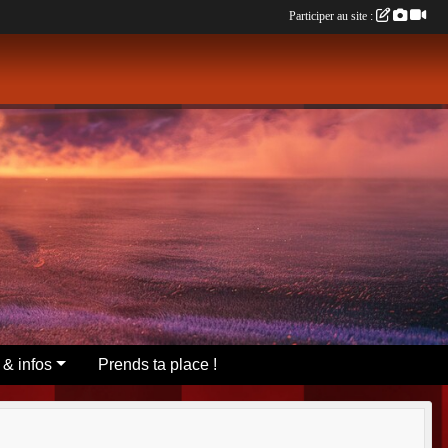
Participer au site :
 & infos
Prends ta place !