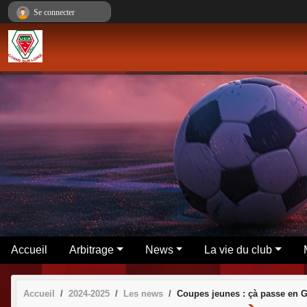
Panneau de gestion des cookies
Se connecter
Accueil
Arbitrage
News
La vie du club
Accueil
2024-2025
Les news
Coupes jeunes : çà passe en G