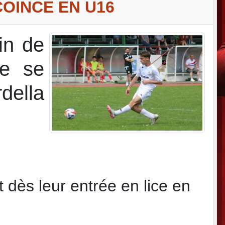
OINCE EN U16
fin de
se se
della
 dès leur entrée en lice en