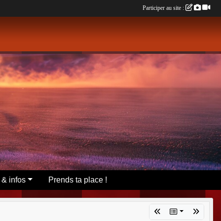
Participer au site :
 & infos
Prends ta place !