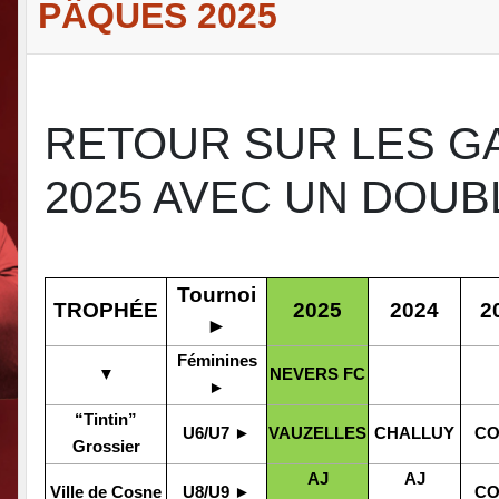
PÂQUES 2025
RETOUR SUR LES GA
2025 AVEC UN DOUB
Tournoi
TROPHÉE
2025
2024
2
►
Féminines
▼
NEVERS FC
►
“Tintin”
U6/U7 ►
VAUZELLES
CHALLUY
CO
Grossier
AJ
AJ
Ville de Cosne
U8/U9 ►
CO