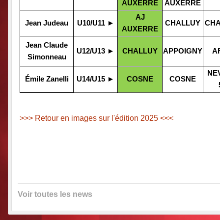
AUXERRE
AUXERRE
AJ
Jean Judeau
U10/U11 ►
CHALLUY
CHA
AUXERRE
Jean Claude
U12/U13 ►
CHALLUY
APPOIGNY
A
Simonneau
NE
Émile Zanelli
U14/U15 ►
COSNE
COSNE
>>> Retour en images sur l'édition 2025 <<<
Voir toutes les news