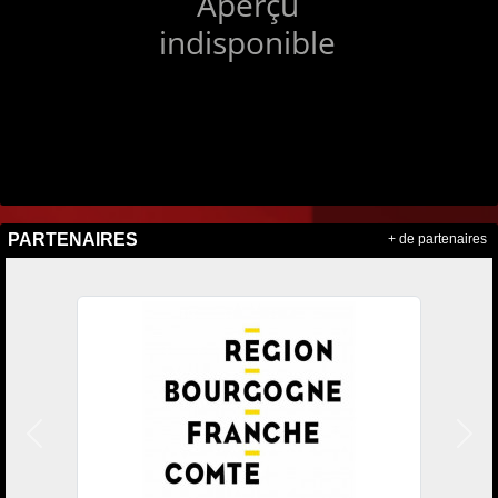
PARTENAIRES
+ de partenaires
Précedent
Suiv