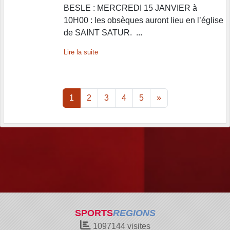
BESLE : MERCREDI 15 JANVIER à
10H00 : les obsèques auront lieu en l’église
de SAINT SATUR. ...
Lire la suite
1
2
3
4
5
»
SPORTS
REGIONS
1097144
visites