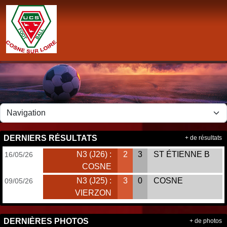
Panneau de gestion des cookies
DERNIERS RÉSULTATS
+ de résultats
N3 (J26) :
2
3
ST ÉTIENNE B
16/05/26
COSNE
N3 (J25) :
3
0
COSNE
09/05/26
VIERZON
DERNIÈRES PHOTOS
+ de photos