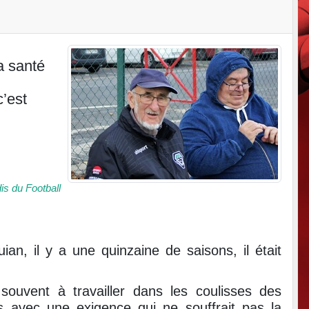
a santé
c’est
is du Football
n, il y a une quinzaine de saisons, il était
 souvent à travailler dans les coulisses des
s avec une exigence qui ne souffrait pas la