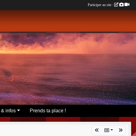
Participer au site :
 & infos
Prends ta place !