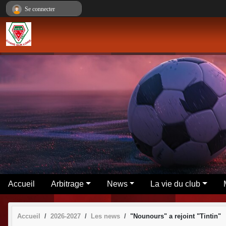
Panneau de gestion des cookies
Se connecter
Accueil
Arbitrage
News
La vie du club
Accueil
2026-2027
Les news
"Nounours" a rejoint "Tintin"