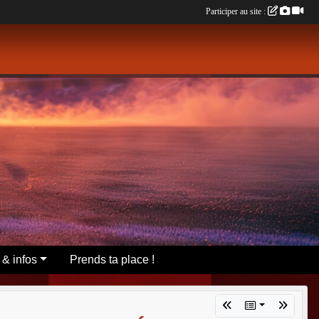
Participer au site :
 & infos
Prends ta place !