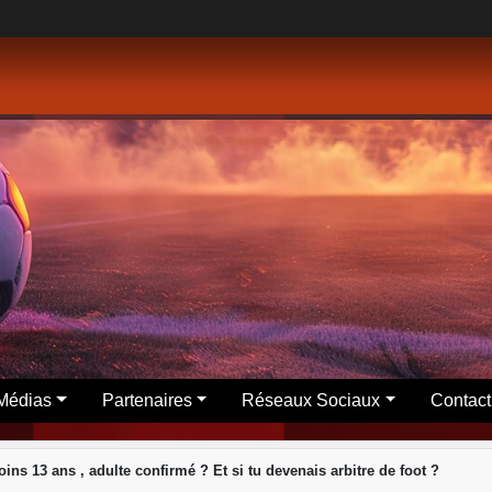
Médias
Partenaires
Réseaux Sociaux
Contact
ins 13 ans , adulte confirmé ? Et si tu devenais arbitre de foot ?