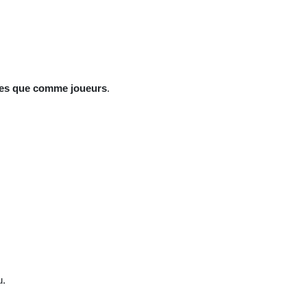
res que comme joueurs
.
u.