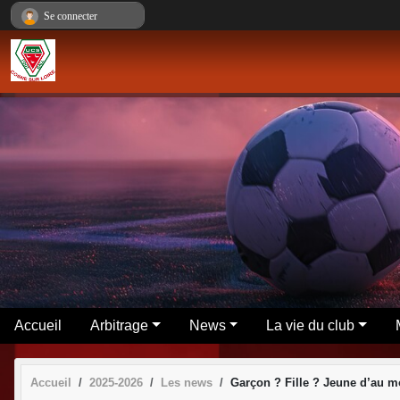
Panneau de gestion des cookies
Se connecter
Accueil
Arbitrage
News
La vie du club
Accueil
2025-2026
Les news
Garçon ? Fille ? Jeune d’au mo