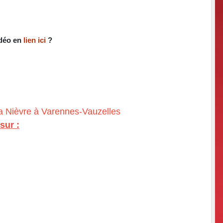
idéo en
lien ici
?
la Nièvre à Varennes-Vauzelles
sur :