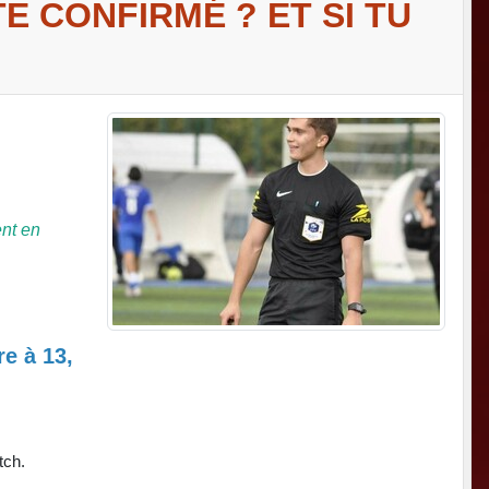
E CONFIRMÉ ? ET SI TU
ent en
re à 13,
tch.