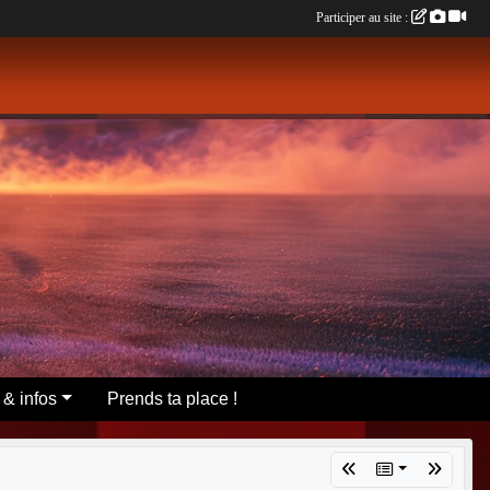
Participer au site :
 & infos
Prends ta place !