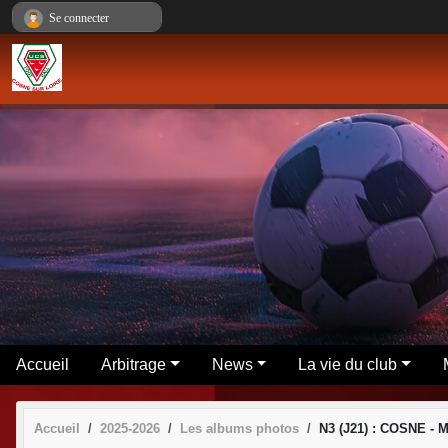
Panneau de gestion des cookies
Se connecter
Accueil
Arbitrage
News
La vie du club
Accueil
2025-2026
Les albums photos
N3 (J21) : COSNE -